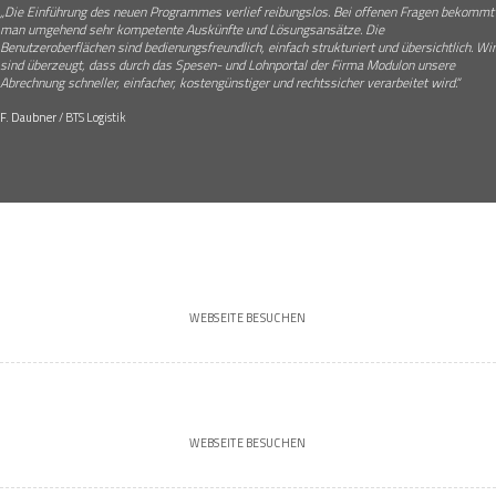
„Die Einführung des neuen Programmes verlief reibungslos. Bei offenen Fragen bekommt
man umgehend sehr kompetente Auskünfte und Lösungsansätze. Die
Benutzeroberflächen sind bedienungsfreundlich, einfach strukturiert und übersichtlich. Wir
sind überzeugt, dass durch das Spesen- und Lohnportal der Firma Modulon unsere
Abrechnung schneller, einfacher, kostengünstiger und rechtssicher verarbeitet wird.“
F. Daubner
/
BTS Logistik
WEBSEITE BESUCHEN
WEBSEITE BESUCHEN