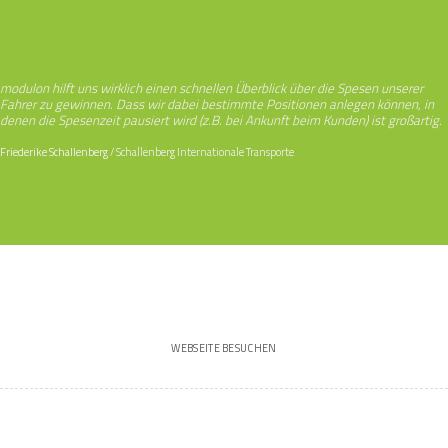
modulon hilft uns wirklich einen schnellen Überblick über die Spesen unserer
Fahrer zu gewinnen. Dass wir dabei bestimmte Positionen anlegen können, in
denen die Spesenzeit pausiert wird (z.B. bei Ankunft beim Kunden) ist großartig.
Friederike Schallenberg
/
Schallenberg Internationale Transporte
WEBSEITE BESUCHEN