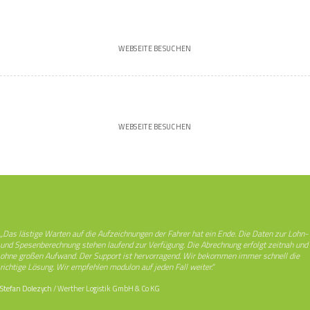
WEBSEITE BESUCHEN
WEBSEITE BESUCHEN
„Das lästige Warten auf die Aufzeichnungen der Fahrer hat ein Ende. Die Daten zur Lohn-
und Spesenberechnung stehen laufend zur Verfügung. Die Abrechnung erfolgt zeitnah und
ohne großen Aufwand. Der Support ist hervorragend. Wir bekommen immer schnell die
richtige Lösung. Wir empfehlen modulon auf jeden Fall weiter.“
Stefan Dolezych
/
Werther Logistik GmbH & Co KG