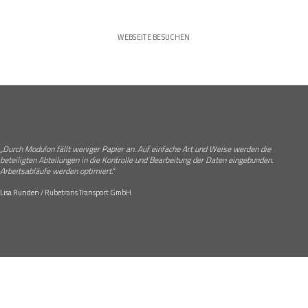
WEBSEITE BESUCHEN
„Durch Modulon fällt weniger Papier an. Auf einfache Art und Weise werden die
beteiligten Abteilungen in die Kontrolle und Bearbeitung der Daten eingebunden.
Arbeitsabläufe werden optimiert.“
Lisa Runden
/
Rubetrans Transport GmbH