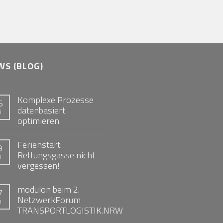
WS (BLOG)
Komplexe Prozesse
5
datenbasiert
i
optimieren
Ferienstart:
9
Rettungsgasse nicht
i
vergessen!
modulon beim 2.
7
NetzwerkForum
i
TRANSPORTLOGISTIK.NRW