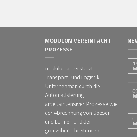
MODULON VEREINFACHT
NE
PROZESSE
1
modulon unterstützt
Jul
Transport- und Logistik-
Unternehmen durch die
0
Automatisierung
Jul
arbeitsintensiver Prozesse wie
der Abrechnung von Spesen
0
und Löhnen und der
Jul
grenzüberschreitenden