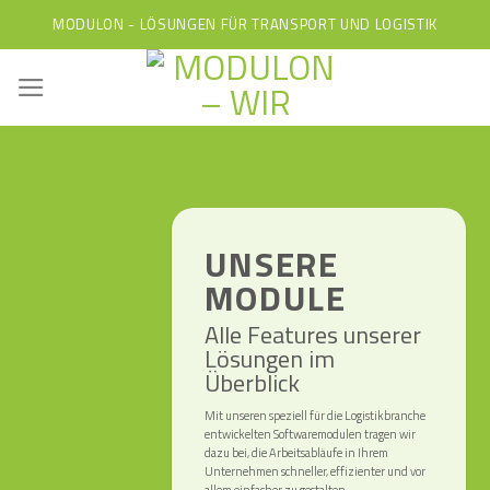
Skip
MODULON - LÖSUNGEN FÜR TRANSPORT UND LOGISTIK
to
content
UNSERE
MODULE
Alle Features unserer
Lösungen im
Überblick
Mit unseren speziell für die Logistikbranche
entwickelten Softwaremodulen tragen wir
dazu bei, die Arbeitsabläufe in Ihrem
Unternehmen schneller, effizienter und vor
allem einfacher zu gestalten.