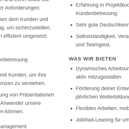
Erfahrung in Projektkoo
ler Anforderungen.
Kundenbetreuung.
chen dem Kunden und
Sehr gute Deutschkennt
g, um sicherzustellen,
 effizient umgesetzt
Selbstständigkeit, Ver
und Teamgeist.
WAS WIR BIETEN
enbetreuung
Dynamisches Arbeitsumf
mit Kunden, um ihre
aktiv mitzugestalten.
enzen zu verstehen.
Förderung deiner Entw
ung von Präsentationen
jährlichen Weiterbildu
 Anwender unsere
Flexibles Arbeiten, mobi
en können.
JobRad-Leasing für umw
tmanagement