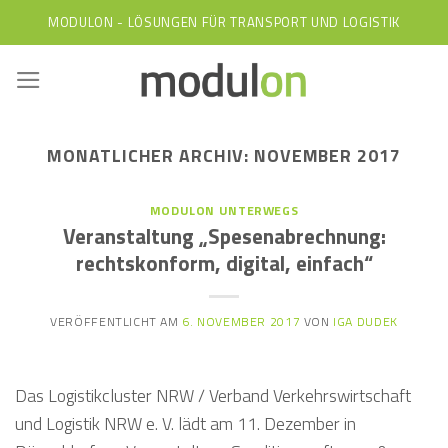
Skip
MODULON - LÖSUNGEN FÜR TRANSPORT UND LOGISTIK
to
content
MONATLICHER ARCHIV:
NOVEMBER 2017
MODULON UNTERWEGS
Veranstaltung „Spesenabrechnung:
rechtskonform, digital, einfach“
VERÖFFENTLICHT AM
6. NOVEMBER 2017
VON
IGA DUDEK
Das Logistikcluster NRW / Verband Verkehrswirtschaft
und Logistik NRW e. V. lädt am 11. Dezember in