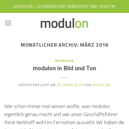
Skip
MODULON - LÖSUNGEN FÜR TRANSPORT UND LOGISTIK
to
content
MONATLICHER ARCHIV:
MÄRZ 2018
MODULON
modulon in Bild und Ton
VERÖFFENTLICHT AM
28. MÄRZ 2018
VON
MODULON
Wer schon immer mal wissen wollte, was modulon
eigentlich genau macht und wie unser Geschäftsführer
René Kerkhoff wohl im Fernsehen aussieht: Wir haben die