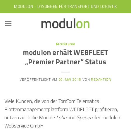
Skip
MODULON - LÖSUNGEN FÜR TRANSPORT UND LOGISTIK
to
content
MODULON
modulon erhält WEBFLEET
„Premier Partner“ Status
VERÖFFENTLICHT AM
20. MAI 2015
VON
REDAKTION
Viele Kunden, die von der TomTom Telematics
Flottenmanagementplattform WEBFLEET profitieren,
nutzen auch die Module
Lohn
und
Spesen
der modulon
Webservice GmbH.