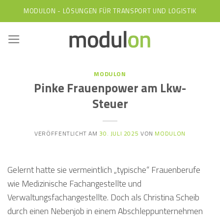
Skip
MODULON - LÖSUNGEN FÜR TRANSPORT UND LOGISTIK
to
content
MODULON
Pinke Frauenpower am Lkw-
Steuer
VERÖFFENTLICHT AM
30. JULI 2025
VON
MODULON
Gelernt hatte sie vermeintlich „typische“ Frauenberufe
wie Medizinische Fachangestellte und
Verwaltungsfachangestellte. Doch als Christina Scheib
durch einen Nebenjob in einem Abschleppunternehmen