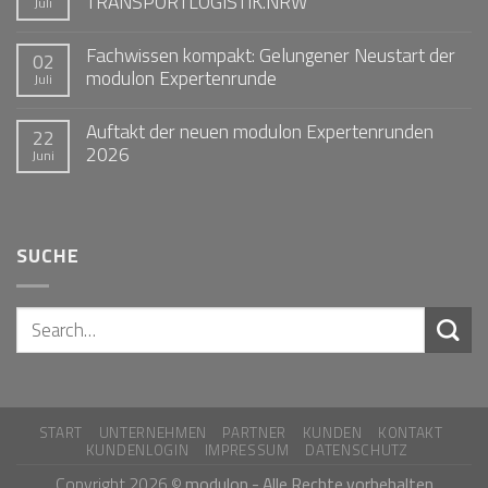
TRANSPORTLOGISTIK.NRW
Juli
Fachwissen kompakt: Gelungener Neustart der
02
modulon Expertenrunde
Juli
Auftakt der neuen modulon Expertenrunden
22
2026
Juni
SUCHE
START
UNTERNEHMEN
PARTNER
KUNDEN
KONTAKT
KUNDENLOGIN
IMPRESSUM
DATENSCHUTZ
Copyright 2026 ©
modulon - Alle Rechte vorbehalten