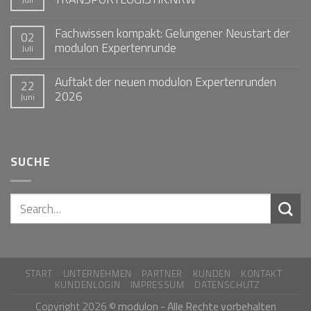
Fachwissen kompakt: Gelungener Neustart der
02
modulon Expertenrunde
Juli
Auftakt der neuen modulon Expertenrunden
22
2026
Juni
SUCHE
START
UNTERNEHMEN
PARTNER
KUNDEN
KONTAKT
KUNDENLOGIN
IMPRESSUM
DATENSCHUTZ
Copyright 2026 ©
modulon - Alle Rechte vorbehalten