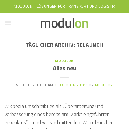
Skip
MODULON - LÖSUNGEN FÜR TRANSPORT UND LOGISTIK
to
content
TÄGLICHER ARCHIV:
RELAUNCH
MODULON
Alles neu
VERÖFFENTLICHT AM
9. OKTOBER 2018
VON
MODULON
Wikipedia umschreibt es als „Überarbeitung und
Verbesserung eines bereits am Markt eingeführten
Produktes“ – und wir sind mittendrin: Wir relaunchen