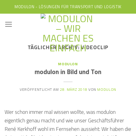
Skip
MODULON - LÖSUNGEN FÜR TRANSPORT UND LOGISTIK
to
content
TÄGLICHER ARCHIV:
VIDEOCLIP
MODULON
modulon in Bild und Ton
VERÖFFENTLICHT AM
28. MÄRZ 2018
VON
MODULON
Wer schon immer mal wissen wollte, was modulon
eigentlich genau macht und wie unser Geschäftsführer
René Kerkhoff wohl im Fernsehen aussieht: Wir haben die