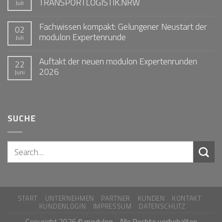
TRANSPORTLOGISTIK.NRW
Juli
Fachwissen kompakt: Gelungener Neustart der
02
modulon Expertenrunde
Juli
Auftakt der neuen modulon Expertenrunden
22
2026
Juni
SUCHE
START
UNTERNEHMEN
PARTNER
KUNDEN
KONTAKT
KUNDENLOGIN
IMPRESSUM
DATENSCHUTZ
Copyright 2026 ©
modulon - Alle Rechte vorbehalten