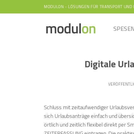
Skip
MODULON - LÖSUNGEN FÜR TRANSPORT UND 
to
content
SPESEN
Digitale Ur
VERÖFFENTL
Schluss mit zeitaufwendiger Urlaubsve
sich Urlaubsanträge einfach und übersic
örtlich und zeitlich flexibel direkt pe
ZEITERFASSUNG eintragen. Die praktisc