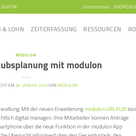
Unternehmen
KNOPFDRU
LOGISTIK
 & LOHN
ZEITERFASSUNG
RESSOURCEN
RO
MODULON
laubsplanung mit modulon
ICHT AM
28. JANUAR 2026
VON
MODULON
rwaltung: Mit der neuen Erweiterung
modulon URLAUB
las
htlich digital managen. Ihre Mitarbeiter können Anträge
r Smartphone über die neue Funktion in der modulon App
he Übersicht informiert über den Gesamturlaub, den