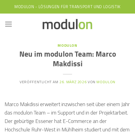
Skip
MODULON - LÖSUNGEN FÜR TRANSPORT UND LOGISTIK
to
content
MODULON
Neu im modulon Team: Marco
Makdissi
VERÖFFENTLICHT AM
26. MÄRZ 2026
VON
MODULON
Marco Makdissi erweitert inzwischen seit über einem Jahr
das modulon Team – im Support und in der Projektarbeit.
Der gebürtige Essener hat E-Commerce an der
Hochschule Ruhr-West in Mühlheim studiert und mit dem