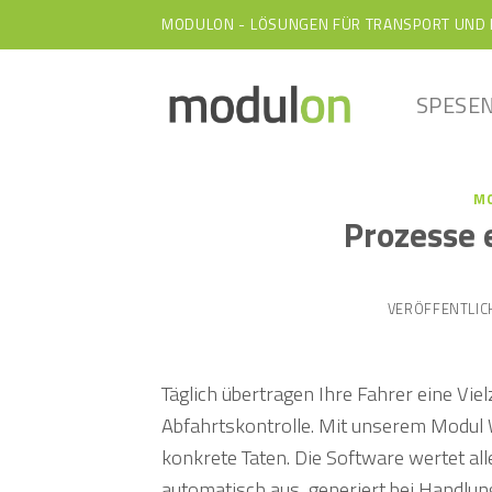
Skip
MODULON - LÖSUNGEN FÜR TRANSPORT UND 
to
content
SPESEN
M
Prozesse 
VERÖFFENTLI
Täglich übertragen Ihre Fahrer eine Vie
Abfahrtskontrolle. Mit unserem Modu
konkrete Taten. Die Software wertet a
automatisch aus, generiert bei Handlu