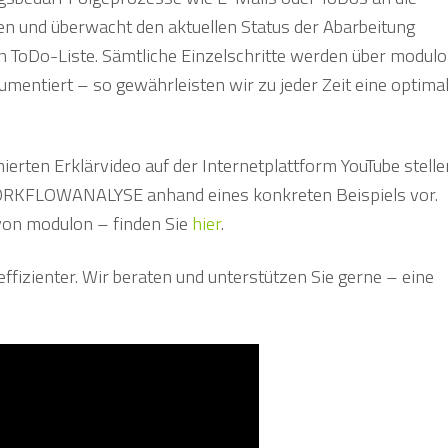
en und überwacht den aktuellen Status der Abarbeitung
n ToDo-Liste. Sämtliche Einzelschritte werden über modul
iert – so gewährleisten wir zu jeder Zeit eine optima
ierten Erklärvideo auf der Internetplattform YouTube stelle
 WORKFLOWANALYSE anhand eines konkreten Beispiels vor.
von modulon – finden Sie
hier
.
ffizienter. Wir beraten und unterstützen Sie gerne – eine