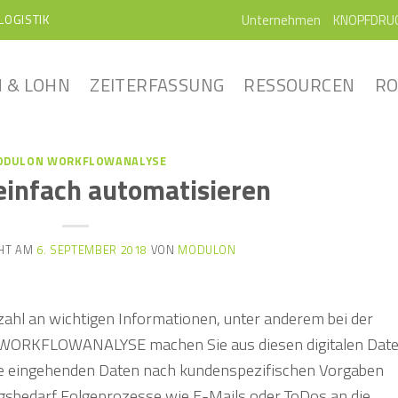
Unternehmen
KNOPFDRU
LOGISTIK
 & LOHN
ZEITERFASSUNG
RESSOURCEN
RO
ODULON WORKFLOWANALYSE
einfach automatisieren
CHT AM
6. SEPTEMBER 2018
VON
MODULON
lzahl an wichtigen Informationen, unter anderem bei der
l WORKFLOWANALYSE machen Sie aus diesen digitalen Dat
lle eingehenden Daten nach kundenspezifischen Vorgaben
ngsbedarf Folgeprozesse wie E-Mails oder ToDos an die