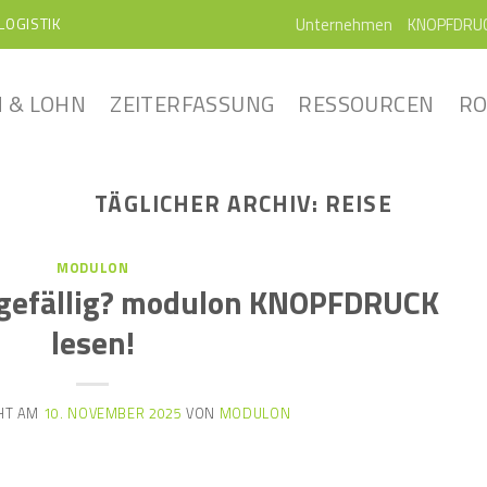
Unternehmen
KNOPFDRU
LOGISTIK
 & LOHN
ZEITERFASSUNG
RESSOURCEN
RO
TÄGLICHER ARCHIV:
REISE
MODULON
n gefällig? modulon KNOPFDRUCK
lesen!
HT AM
10. NOVEMBER 2025
VON
MODULON