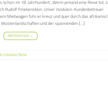
s schon im 18. Jahrhundert: „Wenn jemand eine Reise tut, 
auch Rudolf Pinekenstein. Unser modulon-Kundenbetreuer
 dem Mietwagen fuhr er kreuz und quer durch das afrikanis
en Wüstenlandschaften und der spannenden […]
WEITERLESEN
→
ck
,
modulon
,
Reise