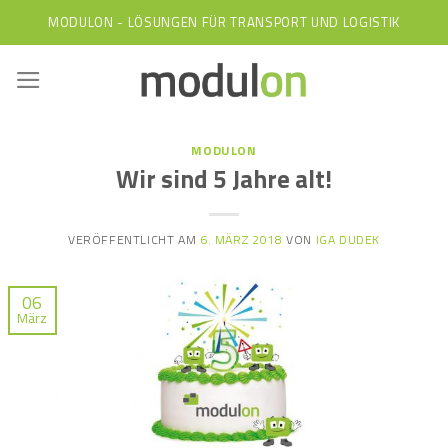
Skip
MODULON - LÖSUNGEN FÜR TRANSPORT UND LOGISTIK
to
content
MODULON
Wir sind 5 Jahre alt!
VERÖFFENTLICHT AM
6. MÄRZ 2018
VON
IGA DUDEK
06
März