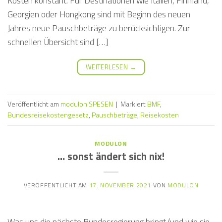
Kosten konstant. Für Destinationen wie Italien, Finnland,
Georgien oder Hongkong sind mit Beginn des neuen
Jahres neue Pauschbeträge zu berücksichtigen. Zur
schnellen Übersicht sind […]
WEITERLESEN
→
Veröffentlicht am
modulon SPESEN
|
Markiert
BMF
,
Bundesreisekostengesetz
,
Pauschbeträge
,
Reisekosten
MODULON
… sonst ändert sich nix!
VERÖFFENTLICHT AM
17. NOVEMBER 2021
VON
MODULON
Was uns die nächste Bundesregierung bringt (und wie sie