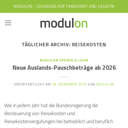
Skip
MODULON - LÖSUNGEN FÜR TRANSPORT UND LOGISTIK
to
content
TÄGLICHER ARCHIV:
REISEKOSTEN
MODULON SPESEN & LOHN
Neue Auslands-Pauschbeträge ab 2026
VERÖFFENTLICHT AM
18. DEZEMBER 2025
VON
MODULON
Wie in jedem Jahr hat die Bundesregierung die
Besteuerung von Reisekosten und
Reisekostenvergütungen bei betrieblich und beruflich