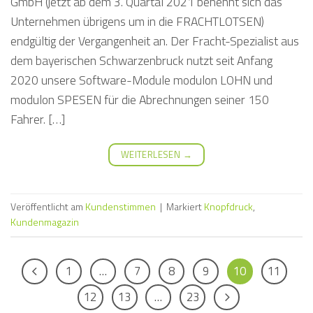
GmbH (jetzt ab dem 3. Quartal 2021 benennt sich das
Unternehmen übrigens um in die FRACHTLOTSEN)
endgültig der Vergangenheit an. Der Fracht-Spezialist aus
dem bayerischen Schwarzenbruck nutzt seit Anfang
2020 unsere Software-Module modulon LOHN und
modulon SPESEN für die Abrechnungen seiner 150
Fahrer. […]
WEITERLESEN
→
Veröffentlicht am
Kundenstimmen
|
Markiert
Knopfdruck
,
Kundenmagazin
1
…
7
8
9
10
11
12
13
…
23