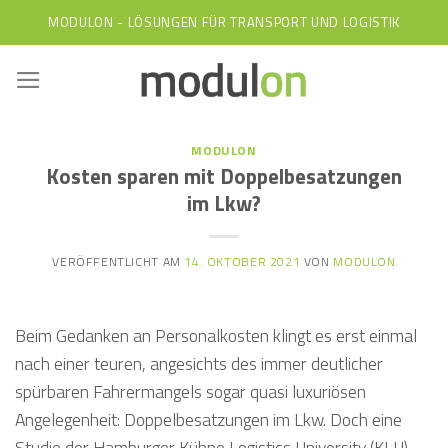
Skip
MODULON - LÖSUNGEN FÜR TRANSPORT UND LOGISTIK
to
content
MODULON
Kosten sparen mit Doppelbesatzungen
im Lkw?
VERÖFFENTLICHT AM
14. OKTOBER 2021
VON
MODULON
Beim Gedanken an Personalkosten klingt es erst einmal
nach einer teuren, angesichts des immer deutlicher
spürbaren Fahrermangels sogar quasi luxuriösen
Angelegenheit: Doppelbesatzungen im Lkw. Doch eine
Studie der Hamburger Kühne Logistics University (KLU)