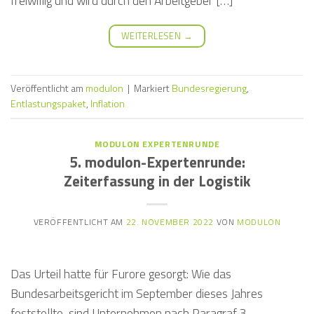
freiwillig und wird durch den Arbeitgeber […]
WEITERLESEN
→
Veröffentlicht am
modulon
|
Markiert
Bundesregierung
,
Entlastungspaket
,
Inflation
MODULON EXPERTENRUNDE
5. modulon-Expertenrunde:
Zeiterfassung in der Logistik
VERÖFFENTLICHT AM
22. NOVEMBER 2022
VON
MODULON
Das Urteil hatte für Furore gesorgt: Wie das
Bundesarbeitsgericht im September dieses Jahres
feststellte, sind Unternehmen nach Paragraf 3,